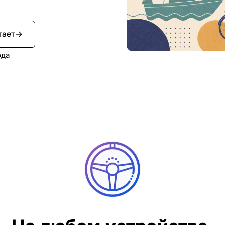
тает
→
ода