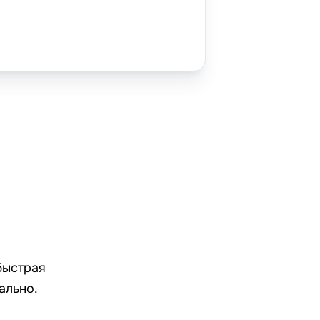
быстрая
ально.