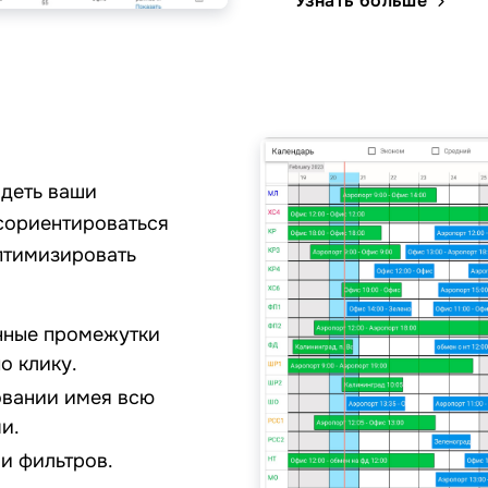
Узнать больше
идеть ваши
 сориентироваться
оптимизировать
енные промежутки
о клику.
овании имея всю
и.
и фильтров.