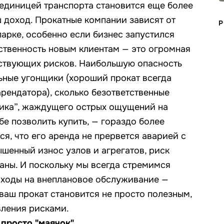
 единицей транспорта становится еще более
ш доход. Прокатные компании зависят от
Р
парке, особенно если бизнес запустился
ственность новым клиентам — это огромная
тствующих рисков. Наибольшую опасность
ьные угонщики (хороший прокат всегда
рендатора), сколько безответственные
щика”, жаждущего острых ощущений на
бе позволить купить, — гораздо более
я, что его аренда не прервется аварией с
шенный износ узлов и агрегатов, риск
аны. И поскольку мы всегда стремимся
сходы на внеплановое обслуживание —
ваш прокат становится не просто полезным,
ления рисками.
 просто "маячок"