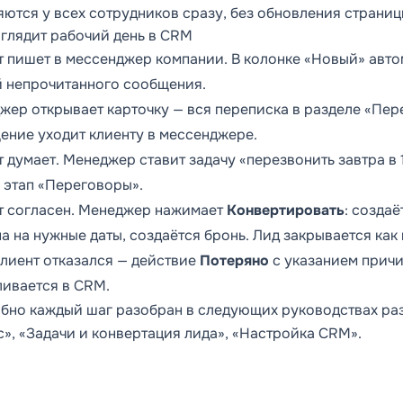
яются у всех сотрудников сразу, без обновления страниц
ыглядит рабочий день в CRM
т пишет в мессенджер компании. В колонке «Новый» авто
й непрочитанного сообщения.
жер открывает карточку — вся переписка в разделе «Пере
ение уходит клиенту в мессенджере.
 думает. Менеджер ставит задачу «перезвонить завтра в
а этап «Переговоры».
т согласен. Менеджер нажимает
Конвертировать
: созда
а на нужные даты, создаётся бронь. Лид закрывается как
клиент отказался — действие
Потеряно
с указанием причи
ливается в CRM.
бно каждый шаг разобран в следующих руководствах разд
с», «Задачи и конвертация лида», «Настройка CRM».