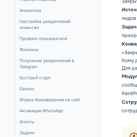
Закры
Источ
Аналитика
лидов
Настройка уведомлений
Задач
клиентам
приор
Профиль пользователя
Конве
Филиалы
«Закр
Кому 
Получение уведомлений в
Telegram
Для р
Модул
Быстрый старт
сообщ
Баланс
RentPr
Форма бронирования на сайт
Сотру
сотру
Активация WhatsApp
Агенты
Задачи