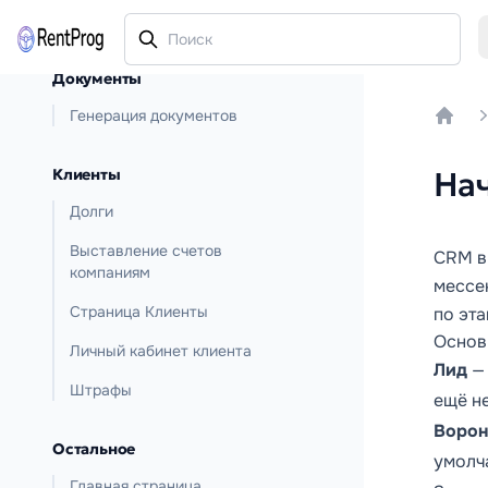
Документы
Генерация документов
Home
Клиенты
На
Долги
Выставление счетов
CRM в
компаниям
мессе
Страница Клиенты
по эт
Основ
Личный кабинет клиента
Лид
— 
Штрафы
ещё не
Ворон
Остальное
умолч
Главная страница