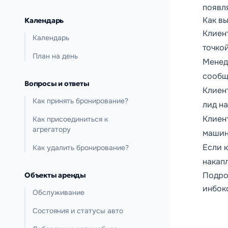
появл
Как в
Календарь
Клиен
Календарь
точко
План на день
Менед
сообщ
Вопросы и ответы
Клиент
Как принять бронирование?
лид н
Клиен
Как присоединиться к
агрегатору
машин
Если 
Как удалить бронирование?
накап
Подро
Объекты аренды
инбок
Обслуживание
Состояния и статусы авто