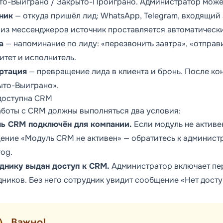
то-Выиграно
/
Закрыто-Проиграно
. Администратор може
ник
— откуда пришёл лид: WhatsApp, Telegram, входящий 
 из мессенджеров источник проставляется автоматически
а
— напоминание по лиду: «перезвонить завтра», «отправи
итет и исполнитель.
ртация
— превращение лида в клиента и бронь. После ко
ыто-Выиграно».
доступна CRM
аботы с CRM должны выполняться два условия:
ь CRM подключён для компании.
Если модуль не активе
ение «Модуль CRM не активен» — обратитесь к админист
og.
днику выдан доступ к CRM.
Администратор включает пер
дников. Без него сотрудник увидит сообщение «Нет досту
Важно!