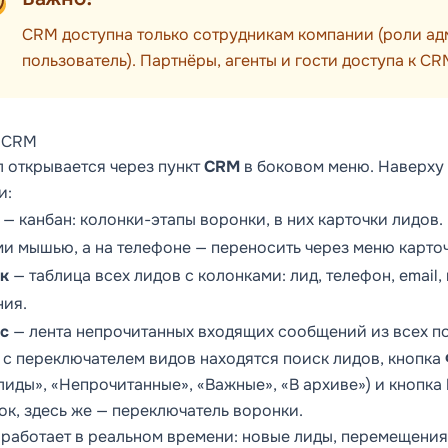
CRM доступна только сотрудникам компании (роли ад
пользователь). Партнёры, агенты и гости доступа к CR
 CRM
л открывается через пункт
CRM
в боковом меню. Наверху 
и:
— канбан: колонки-этапы воронки, в них карточки лидов
ми мышью, а на телефоне — переносить через меню карточ
к
— таблица всех лидов с колонками: лид, телефон, email, 
ния.
с
— лента непрочитанных входящих сообщений из всех п
 с переключателем видов находятся поиск лидов, кнопка
лиды», «Непрочитанные», «Важные», «В архиве») и кнопка
ок, здесь же — переключатель воронки.
 работает в реальном времени: новые лиды, перемещени