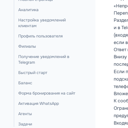
«Непр
Аналитика
Переп
Разде
Настройка уведомлений
клиентам
и в Te
(вход
Профиль пользователя
если 
Филиалы
Ответ
Внизу
Получение уведомлений в
Telegram
после
Если 
Быстрый старт
подска
Баланс
телеф
Форма бронирования на сайт
Вложе
К соо
Активация WhatsApp
Огран
Агенты
преду
Входя
Задачи