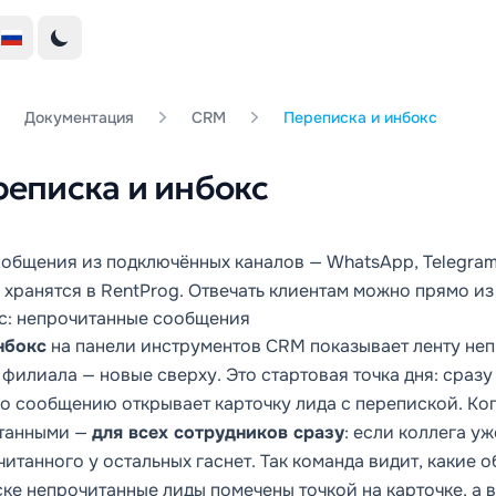
Документация
CRM
Переписка и инбокс
еписка и инбокс
ообщения из подключённых каналов — WhatsApp, Telegram,
 хранятся в RentProg. Отвечать клиентам можно прямо из
с: непрочитанные сообщения
нбокс
на панели инструментов CRM показывает ленту не
филиала — новые сверху. Это стартовая точка дня: сразу
по сообщению открывает карточку лида с перепиской. Ког
танными —
для всех сотрудников сразу
: если коллега у
итанного у остальных гаснет. Так команда видит, какие 
ке непрочитанные лиды помечены точкой на карточке, а 