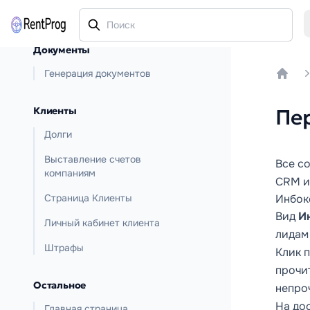
Документы
Генерация документов
Home
Клиенты
Пер
Долги
Выставление счетов
Все с
компаниям
CRM и
Страница Клиенты
Инбок
Вид
И
Личный кабинет клиента
лидам 
Штрафы
Клик 
прочи
Остальное
непроч
На дос
Главная страница