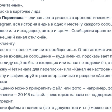
очитанные».
иска в карточке лида
л
Переписка
— единая лента диалога в хронологическом п
legram, вся история видна в одном месте: у каждого соо
ящее или исходящее), автор и время. Сообщения хранятся
внешний канал отключён.
 клиенту
 ленты — поле «Напишите сообщение…». Ответ автоматичес
днее входящее сообщение — куда именно, подсказывает по
по лиду ещё не было входящих или канал не подключён, о
зку «Нет канала для переписки» или «Канал не настроен»
ону и зафиксируйте разговор записью в разделе «Активн
ния
бщению можно прикрепить файл или фото — например, ф
ичение — 20 МБ на файл; некоторые каналы не поддержи
предит.
щие файлы от клиента (фото документов и т.п.) можно со