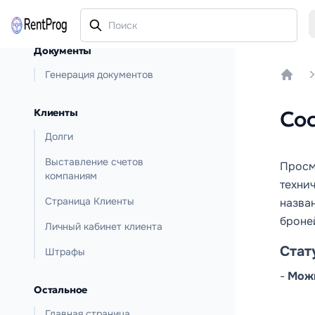
Документы
Генерация документов
Home
Клиенты
Сос
Долги
Выставление счетов
Просм
компаниям
техни
Страница Клиенты
назван
броне
Личный кабинет клиента
Стат
Штрафы
-
Можн
Остальное
Главная страница