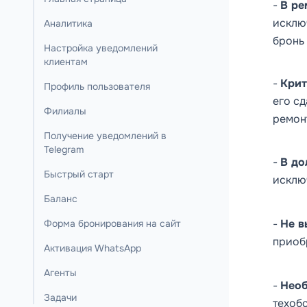
-
В ре
исклю
Аналитика
бронь
Настройка уведомлений
клиентам
-
Крит
Профиль пользователя
его сд
Филиалы
ремон
Получение уведомлений в
Telegram
-
В до
Быстрый старт
исклю
Баланс
-
Не в
Форма бронирования на сайт
приобр
Активация WhatsApp
Агенты
-
Необ
Задачи
техоб