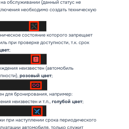
 на обслуживании (данный статус не
сключения необходимо создать техническую
ехническое состояние которого запрещает
иль при проверке доступности, т.к. срок
цвет
;
бождения неизвестен (автомобиль
пности),
розовый цвет
;
ен для бронирования, например:
ния неизвестен и т.п.,
голубой цвет
;
ски при наступлении срока периодического
плуатации автомобиля, только служит