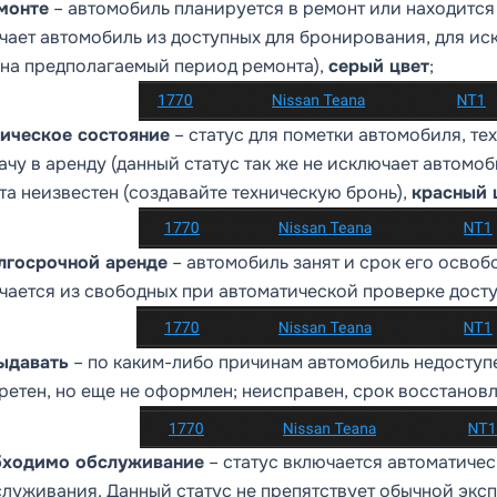
монте
– автомобиль планируется в ремонт или находится
чает автомобиль из доступных для бронирования, для и
 на предполагаемый период ремонта),
серый цвет
;
ическое состояние
– статус для пометки автомобиля, т
ачу в аренду (данный статус так же не исключает автомоб
та неизвестен (создавайте техническую бронь),
красный 
лгосрочной аренде
– автомобиль занят и срок его осво
чается из свободных при автоматической проверке досту
ыдавать
– по каким-либо причинам автомобиль недоступ
етен, но еще не оформлен; неисправен, срок восстановле
ходимо обслуживание
– статус включается автоматиче
служивания. Данный статус не препятствует обычной экс