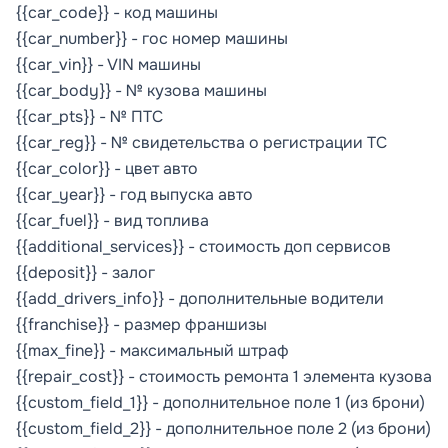
{{car_code}} - код машины
{{car_number}} - гос номер машины
{{car_vin}} - VIN машины
{{car_body}} - № кузова машины
{{car_pts}} - № ПТС
{{car_reg}} - № свидетельства о регистрации ТС
{{car_color}} - цвет авто
{{car_year}} - год выпуска авто
{{car_fuel}} - вид топлива
{{additional_services}} - стоимость доп сервисов
{{deposit}} - залог
{{add_drivers_info}} - дополнительные водители
{{franchise}} - размер франшизы
{{max_fine}} - максимальный штраф
{{repair_cost}} - стоимость ремонта 1 элемента кузова
{{custom_field_1}} - дополнительное поле 1 (из брони)
{{custom_field_2}} - дополнительное поле 2 (из брони)