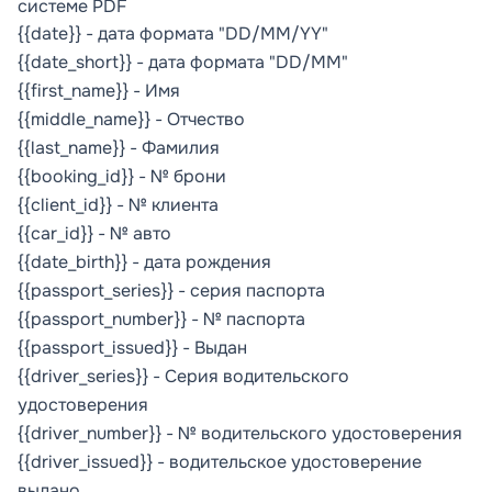
системе PDF
{{date}} - дата формата "DD/MM/YY"
{{date_short}} - дата формата "DD/MM"
{{first_name}} - Имя
{{middle_name}} - Отчество
{{last_name}} - Фамилия
{{booking_id}} - № брони
{{client_id}} - № клиента
{{car_id}} - № авто
{{date_birth}} - дата рождения
{{passport_series}} - серия паспорта
{{passport_number}} - № паспорта
{{passport_issued}} - Выдан
{{driver_series}} - Серия водительского
удостоверения
{{driver_number}} - № водительского удостоверения
{{driver_issued}} - водительское удостоверение
выдано