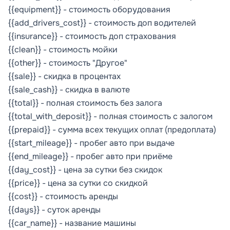
{{equipment}} - стоимость оборудования
{{add_drivers_cost}} - стоимость доп водителей
{{insurance}} - стоимость доп страхования
{{clean}} - стоимость мойки
{{other}} - стоимость "Другое"
{{sale}} - скидка в процентах
{{sale_cash}} - скидка в валюте
{{total}} - полная стоимость без залога
{{total_with_deposit}} - полная стоимость с залогом
{{prepaid}} - сумма всех текущих оплат (предоплата)
{{start_mileage}} - пробег авто при выдаче
{{end_mileage}} - пробег авто при приёме
{{day_cost}} - цена за сутки без скидок
{{price}} - цена за сутки со скидкой
{{cost}} - стоимость аренды
{{days}} - суток аренды
{{car_name}} - название машины