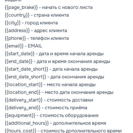
{{page_brake}} - начать с нового листа
{{country}} - страна клиента
{{city}} - город клиента
{{address}} - адрес клиента
{{phone}} - телефон клиента
{{email}} - EMAIL
{{start_date}} - дата и время начала аренды
{{end_date}} - дата и время окончания аренды
{{start_date_short}} - дата начала аренды
{{end_date_short}} - дата окончания аренды
{{location_start}} - место начала аренды
{{location_end}} - место дата окончания аренды
{{delivery_start}} - стоимость доставки
{{delivery_end}} - стоимость приёма
{{equipment}} - стоимость оборудования
{{additional_hours}} - дополнительное время
{{hours_cost}} - стоимость дополнительного времи